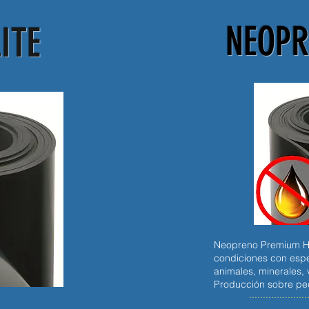
NEOP
ITE
Neopreno Premium H6
condiciones con espe
animales, minerales,
Producción sobre pe
.....................