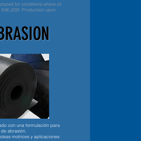
loped for conditions where oil
. SAEJ200. Production upon
BRASION
lado con una formulación para
 de abrasión.
eas motrices y aplicaciones