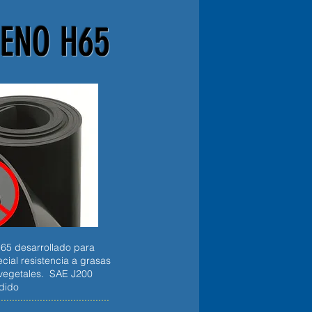
RENO
H65
5 desarrollado para
cial resistencia a grasas
 vegetales. SAE J200
dido
........................................