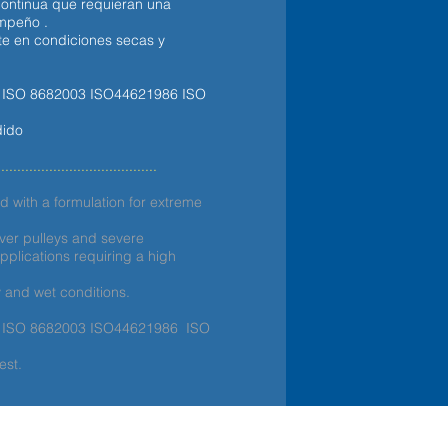
continua que requieran una
mpeño .
te en condiciones secas y
4 ISO 8682003 ISO44621986
ISO
dido
........................................
 with a formulation for extreme
er pulleys and severe
pplications requiring a high
y and wet conditions.
4 ISO 8682003 ISO44621986
ISO
est.