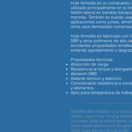
Hule Armolite es un compuesto 
utilizado principalmente en la i
faldón lateral en bandas transpo
mermas. También se puede usa
aplicaciones como juntas, almo
otros usos demasiado numeroso
Hule Armolite es fabricado con
SBR y otros polímeros de alta c
excelentes propiedades tensiles
evitando agrietamiento y degr
Propiedades técnicas:
Absorción de carga
Resistencia al torque y elongam
Abrasión NBS
Aislante térmico y eléctrico
Considerable resistencia a cons
y elementos.
Apto para temperatura de traba
......................................
Armolite Skirt Rubber is a comp
mainly used in the mining industr
conveyor belts to avoid waste. I
many applications such as gask
other uses too numerous to list.