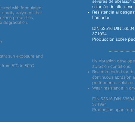
severas de abrasión 
solución de alto dese
ctured with formulated
Resistencia al desgas
 quality polymers that
-ozone properties,
húmedas
e degradation.
DIN 53516 DIN 5350
371994
Producción sobre pe
e
.....................
stant sun exposure and
Hy Abrasion developed
e from 5ºC to 80ºC
abrasion conditions.
Recommended for driv
continuous abrasion a
performance solution.
Wear resistance in dr
DIN 53516 DIN 5350
371994
Production upon requ