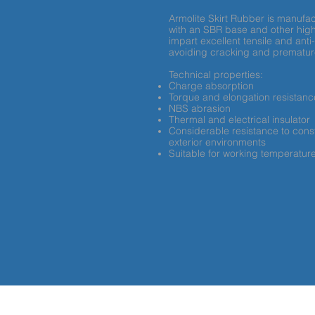
Armolite Skirt Rubber is manufa
with an SBR base and other high
impart excellent tensile and anti
avoiding cracking and prematur
Technical properties:
Charge absorption
Torque and elongation resistanc
NBS abrasion
Thermal and electrical insulator
Considerable resistance to con
exterior environments
Suitable for working temperatur