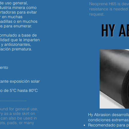
de uso general,
Neoprene H65 is deve
ndustria minera como
resistance is needed
rtadoras para evitar
request.
r en muchas
hadillas o en muchos
HY A
s para enumerar.
 formulado a base de
alidad que le imparten
 y antiozonantes,
adación prematura.
iento
tante exposición solar
jo de 5ºC hasta 80ºC
.......................
ound for general use,
y as a side skirt on
Hy Abrasion desarrol
t can also be used in
condiciones extremas
ets, pads, or many
Recomendado para pol