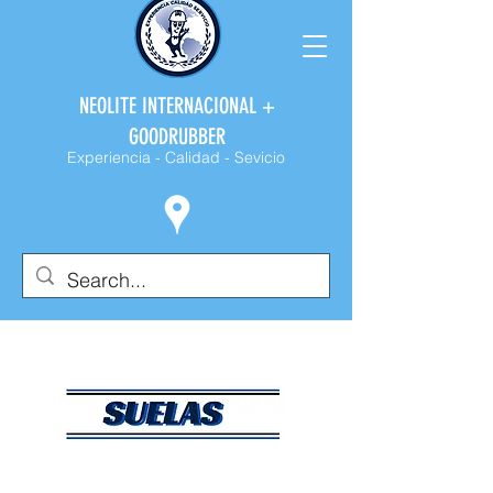
NEOLITE INTERNACIONAL +
GOODRUBBER
Experiencia - Calidad - Sevicio